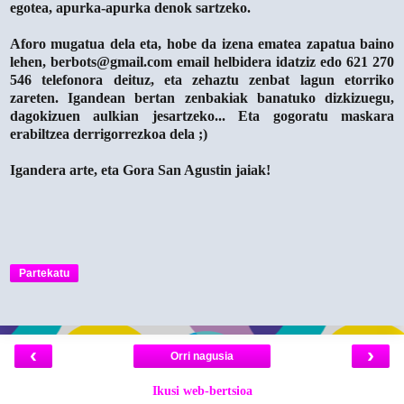
egotea, apurka-apurka denok sartzeko.
Aforo mugatua dela eta, hobe da izena ematea zapatua baino
lehen, berbots@gmail.com email helbidera idatziz edo 621 270
546 telefonora deituz, eta zehaztu zenbat lagun etorriko
zareten. Igandean bertan zenbakiak banatuko dizkizuegu,
dagokizuen aulkian jesartzeko... Eta gogoratu maskara
erabiltzea derrigorrezkoa dela ;)
Igandera arte, eta Gora San Agustin jaiak!
Partekatu
‹
›
Orri nagusia
Ikusi web-bertsioa