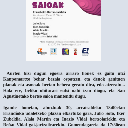
Aurten bizi dugun egoera arraro honek ez gaitu utzi
Kanpomartxo behar bezala ospatzen, eta denok genituen
planak eta asmoak bertan behera geratu dira, edo atzeratu...
Hala ere, betiko ohiturari eutsi nahi izan diogu, eta San
Agustinetako bertso saioa mantendu dugu.
Igande honetan, abuztuak 30, arratsaldeko 18:00etan
Erandioko udaletxeko plazan elkartuko gara, Julio Soto, Iker
Zubeldia, Alaia Martin eta Inazio Vidal bertsolariekin eta
Beñat Vidal gai-jartzailearekin. Gomendagarria da 17:30ean