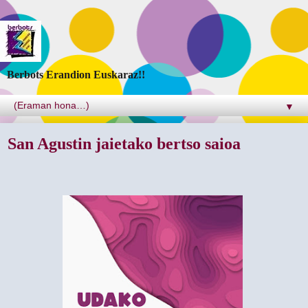
Berbots Erandion Euskaraz!!
▼
San Agustin jaietako bertso saioa