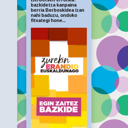
bazkidetza kanpaina
berria Berboskidea izan
nahi baduzu, ondoko
fitxategi hone...