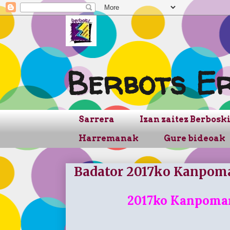
Berbots Er
Sarrera
Izan zaitez Berboski
Harremanak
Gure bideoak
Badator 2017ko Kanpoma
2017ko Kanpomar