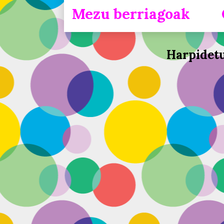
Mezu berriagoak
Harpidet