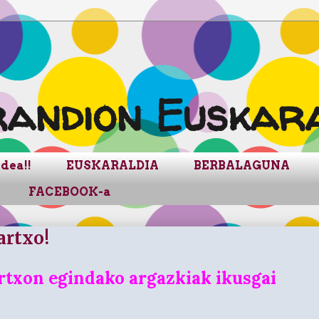
andion Euskara
dea!!
EUSKARALDIA
BERBALAGUNA
FACEBOOK-a
rtxo!
txon egindako argazkiak ikusgai