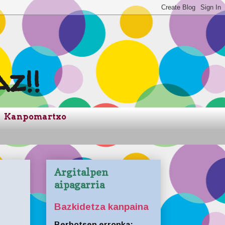
z!!
Kanpomartxo
Argitalpen
aipagarria
Bazkidetza kanpaina
Berbotsen erronka: