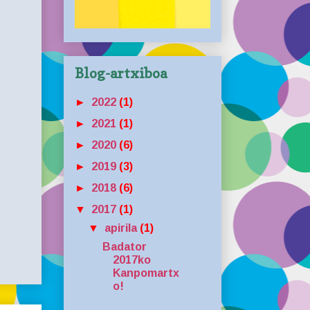
Blog-artxiboa
►
2022
(1)
►
2021
(1)
►
2020
(6)
►
2019
(3)
►
2018
(6)
▼
2017
(1)
▼
apirila
(1)
Badator
2017ko
Kanpomartx
o!