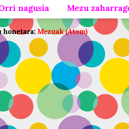
Orri nagusia
Mezu zaharrag
u honetara:
Mezuak (Atom)