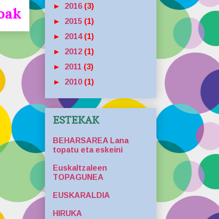
►
2016
(3)
oak
►
2015
(1)
►
2014
(1)
►
2012
(1)
►
2011
(3)
►
2010
(1)
ESTEKAK
BEHARSAREA Lana
topatu eta eskeini
Euskaltzaleen
TOPAGUNEA
EUSKARALDIA
HIRUKA