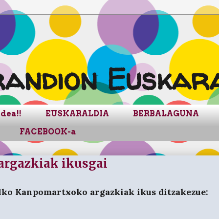
andion Euskara
dea!!
EUSKARALDIA
BERBALAGUNA
FACEBOOK-a
rgazkiak ikusgai
ko Kanpomartxoko argazkiak ikus ditzakezue: