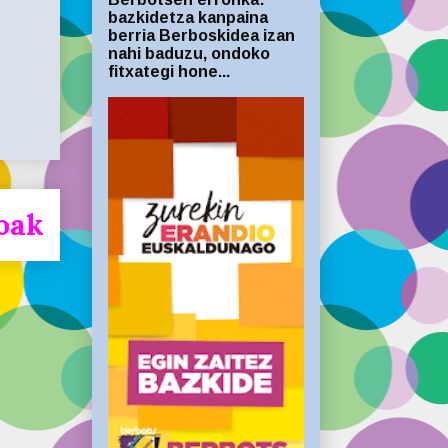
bazkidetza kanpaina
berria Berboskidea izan
nahi baduzu, ondoko
fitxategi hone...
oak