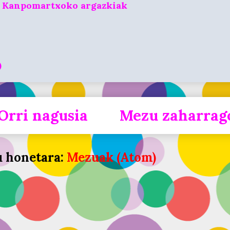
o Kanpomartxoko argazkiak
O
Orri nagusia
Mezu zaharrag
u honetara:
Mezuak (Atom)