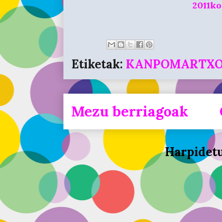
2011k
Etiketak:
KANPOMARTX
Mezu berriagoak
Harpidet