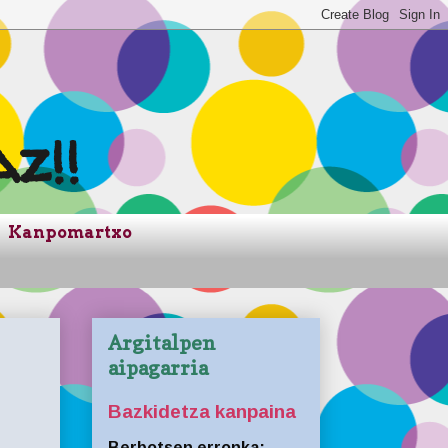
z!!
Kanpomartxo
Argitalpen
aipagarria
Bazkidetza kanpaina
Berbotsen erronka: