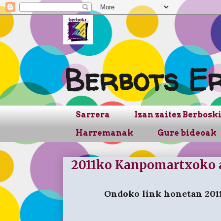
Berbots Er
Sarrera
Izan zaitez Berboski
Harremanak
Gure bideoak
2011ko Kanpomartxoko a
Ondoko link honetan 2011